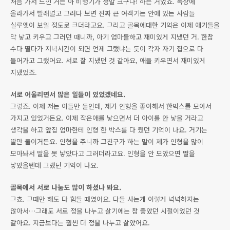
처음 가서 느낀 거는 아 비행기가 정말 크구나! 하는 거였죠. 옥상에
올라가서 빨래널고 그러다 보면 진짜 큰 여객기는 안에 있는 사람들
실루엣이 보일 정도로 크더라고요. 그리고 골목에대한 기억은 이제 애기들을
막 낳고 키우고 그러던 때니까, 아기 엄마들하고 재미있게 지냈던 거. 한참
수다 떨다가 저녁시간이 되면 언제 그랬냐는 듯이 각자 자기 집으로 다
들어가고 그랬어요. 서로 잘 지냈던 것 같아요, 애들 키우면서 재미있게
지냈었죠.
서로 어울리면서 많은 일들이 있었겠네요.
그렇죠. 이제 저는 아들만 둘인데, 제가 인형을 좋아해서 한박스를 모아서
가지고 있었거든요. 이제 작은애를 낳으면서 더 아이를 안 낳을 거라고
생각을 하고 앞집 엄마한테 인형 한 박스를 다 줬던 기억이 나요. 거기는
딸만 둘이거든요. 인형을 주니까 그친구가 하는 말이 제가 인형을 많이
모아놔서 딸을 못 낳았다고 그러더라고요. 인형을 안 모았으면 딸을
낳았을텐데 그랬던 기억이 나요.
골목에서 서로 나눔도 많이 하셨나 봐요.
그쵸. 그때만 해도 다 힘들 때였어요. 다들 사는게 이렇게 넉넉하지는
않아서…그래도 서로 정을 나누고 살기에는 참 좋았던 시절이었던 것
같아요. 지금보다는 훨씬 더 정을 나누고 살았어요.