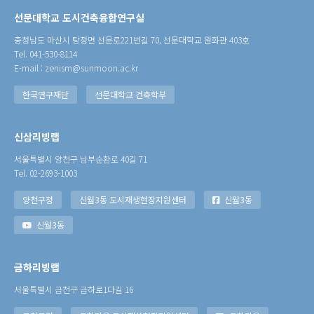
선문대학교 도시건축융합연구실
충청남도 아산시 탕정면 선문로221번길 70, 선문대학교 원화관 403호
Tel. 041-530-8114
E-mail : zenism@sunmoon.ac.kr
한국연구재단
선문대학교 건축학부
신삼리빙랩
서울특별시 양천구 남부순환로 40길 71
Tel. 02-2693-1003
양천구청
신월3동 도시재생현장지원센터
신월3동
신월3동
금하리빙랩
서울특별시 금천구 금하로1다길 16