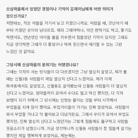
신삼마을에서 있었던 경험이나 기억이 김재이님에게 어떤 의미가
있으신가요?
저한테는, 작은 아들을 거기서 낳고 키웠으니까요. 어렸을 때, 갓난아기 때
부터 키웠던 곳이라 남다르죠. 뭐라 그래야하나, 약간 짠하기도 하고, 좋기도
하면서도, 연년생인 아이들 둘을 키우면서 힘들었던 기억이 있지만 그래도
지금 생각하면 그때가 더 좋았구나 하며 웃으면서 애기할 수 있는 그런
느낌인 것 같아요.
그당시에 신삼마을의 분위기는 어땠었나요?
그때는 각자의 사는 방식들이 다 다르겠지만 그냥 열심히 살았고, 제가 볼
때는 신월3동 사람들이 제일 열심히 산다고 느꼈어요. 제가 이제
화곡동에서도 살았었고, 신월동도 살아봤는데 신월동 사람들이 더 열심히
산다고 느꼈어요. 엄마들끼리 모여서 수다도 떨고 하긴 했지만, 다 각자
보탬이 되기 위해서 그 당시에는 인형눈 붙이는 것들 부터 시작해서
부업들을 되게 많이 했어요. 부업거리들이 거기는 진짜 많았어요. 사람들이
와서 부업할 거냐고 막 물어보고 다녔거든요. 그래서 우리가 모여서 부업도
했지만, 진짜 열심히 산다고 느꼈던거는 그렇게 힘듦에도 불구하고 사람들
웃음소리가 넘쳤으니까..지금 생각하니까 신월동 사람들이 참 힘들게 살기는
했지만 제일 행복하게 보였어요, 제눈에는.