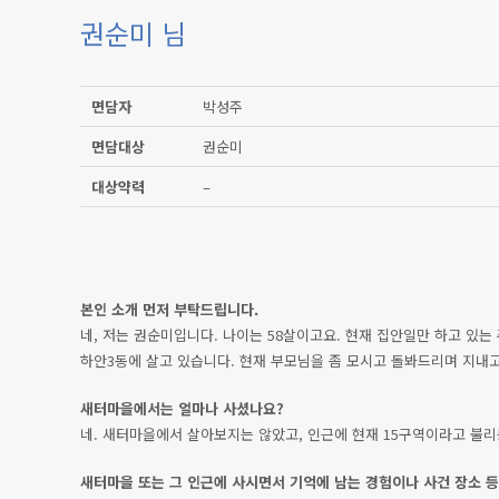
권순미 님
면담자
박성주
면담대상
권순미
대상약력
–
본인 소개 먼저 부탁드립니다.
네, 저는 권순미입니다. 나이는 58살이고요. 현재 집안일만 하고 있는
하안3동에 살고 있습니다. 현재 부모님을 좀 모시고 돌봐드리며 지내고
새터마을에서는 얼마나 사셨나요?
네. 새터마을에서 살아보지는 않았고, 인근에 현재 15구역이라고 불리
새터마을 또는 그 인근에 사시면서 기억에 남는 경험이나 사건 장소 