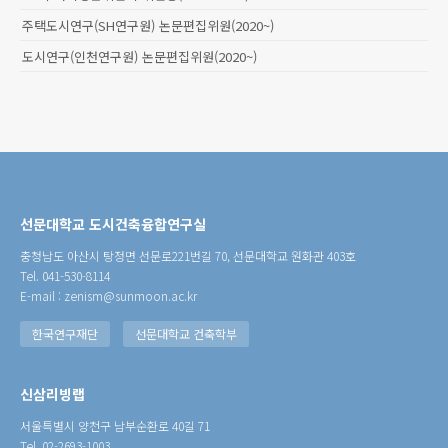
주택도시연구(SH연구원) 논문편집위원(2020~)
도시연구(인천연구원) 논문편집위원(2020~)
선문대학교 도시건축융합연구실
충청남도 아산시 탕정면 선문로221번길 70, 선문대학교 원화관 403호
Tel. 041-530-8114
E-mail : zenism@sunmoon.ac.kr
한국연구재단
선문대학교 건축학부
신삼리빙랩
서울특별시 양천구 남부순환로 40길 71
Tel. 02-2693-1003