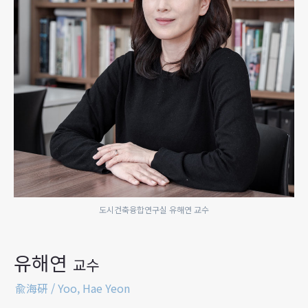
도시건축융합연구실 유해연 교수
유해연
교수
兪海硏 / Yoo, Hae Yeon