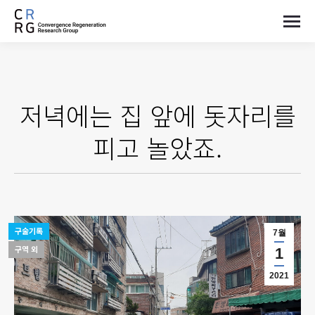
저녁에는 집 앞에 돗자리를
피고 놀았죠.
구술기록
7월
구역 외
1
2021