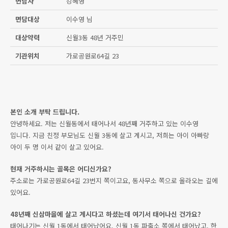
면담자
강혜영
면담대상
이수영 님
대상약력
신월3동 48년 거주민
기관위치
가로공원로64길 23
본인 소개 부탁 드립니다.
안녕하세요. 저는 신월동에서 태어나서 48년째 거주하고 있는 이수영
입니다. 지금 친정 부모님도 신월 3동에 살고 계시고, 저희는 아이 아빠랑
아이 두 명 이서 같이 살고 있어요.
현재 거주하시는 골목은 어디신가요?
주소로는 가로공원로64길 23번지 쪽이고요, 동사무소 쪽으로 올라오는 길에
있어요.
48년째 신삼마을에 살고 계시다고 하셨는데 여기서 태어나신 건가요?
태어나기는 신월 1동에서 태어났어요. 신월 1동 파출소 쪽에서 태어났고, 한