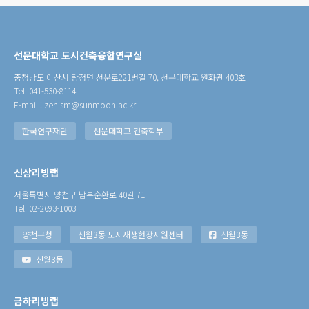
선문대학교 도시건축융합연구실
충청남도 아산시 탕정면 선문로221번길 70, 선문대학교 원화관 403호
Tel. 041-530-8114
E-mail : zenism@sunmoon.ac.kr
한국연구재단
선문대학교 건축학부
신삼리빙랩
서울특별시 양천구 남부순환로 40길 71
Tel. 02-2693-1003
양천구청
신월3동 도시재생현장지원센터
신월3동
신월3동
금하리빙랩