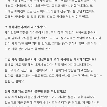
그게 그렇게 이상하게 느껴지지 않았어요. 그때는 어르신들도 많이 나와
계셨고, 아이들도 많이 나와 있었고, 그리고 일단 시원했으니까요. 또,
그때는 에어컨이 있는 것도 아니고, 하물며 선풍기도 잘 없던 때였어요.
그래서 저녁에는 집 앞에 돗자리 펴놓고 많이들 누워서 쉬곤 했죠.
또 생각나는 추억이 있으신가요?
재미있었던 일들은 아이들이 네 집, 우리 집 할 거 없이 새벽에도 불러서
골목 앞에서 고무줄을 했던 기억도 있고요. 놀고 나서는 저녁에 아무 집이나
같이 가서 TV를 봤던 기억도 있어요. 그때는 TV가 흔하지 않던 시절이라….
그런 가족 같은 기억은 좀 많이 있죠.
그런 가족 같은 분위기가, 신삼마을에 오래 사시게 된 계기가 되었나요?
글쎄요. 저도 결혼해서 나가서 살다가, 친정 집이 여기다 보니까 다시
들어왔어요. 신삼마을이 편하니까 다시 들어와서 생활을 하고 있는 것
같아요. 알고 지내는 분들도 많고, 오고 가며 인사를 나누면 편하니까 살기는
편한 것 같아요.
현재 살고 계신 골목의 불편한 점은 무엇인가요?
차량 주차 때문에 불편한 게 있어요. 여기 사시는 분들이 공용 주차장이
있는데도 차를 골목에 주차하셔서 시끄러울 때가 좀 많아요. 차 빼달라, 안