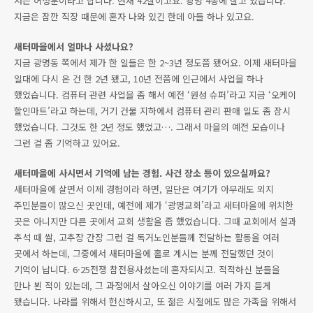
저는 허정훈이라고 합니다. 현재 42살이고요. 광명 4동에 살고 있습니다.
지금은 잠깐 직장 때문에 혼자 나와 있긴 한데 아들 하나 있고요.
새터마을에서 얼마나 사셨나요?
지금 광명동 쪽에서 제가 한 일들은 한 2~3년 정도쯤 됐어요. 이제 새터마을
일대에 다시 온 건 한 2년 됐고, 10년 전쯤에 인근에서 사업을 하나
했었습니다. 컴퓨터 관련 사업을 좀 해서 예전 ‘원성 슈퍼’라고 지금 ‘오케이
할인마트’라고 하는데, 거기 건물 지하에서 컴퓨터 관리 판매 일도 좀 잠시
했었습니다. 그것도 한 2년 정도 했었고…. 그래서 마을의 예전 모습이나
그런 걸 좀 기억하고 있어요.
새터마을에 사시면서 기억에 남는 경험. 사건 장소 등이 있으실까요?
새터마을에 살면서 이제 경험이라 하면, 일단은 여기가 아무래도 외지
주민분들이 많으신 곳인데, 예전에 제가 ‘광명교회’라고 새터마을에 위치한
곳은 아니지만 다른 곳에서 교회 생활을 좀 했었습니다. 그때 교회에서 설과
추석 때 쌀, 고추장 간장 그런 걸 독거노인분들께 전달하는 활동을 여러
곳에서 하는데, 그중에서 새터마을에 홀로 계시는 분께 전달했던 것이
기억이 납니다. 6·25전쟁 참전용사셨는데 혼자되시고. 적적하신 분들을
만나 뵌 적이 있는데, 그 과정에서 살아오신 이야기를 여러 가지 듣게
됐습니다. 나라를 위해서 헌신하시고, 또 젊은 시절에도 많은 가족을 위해서