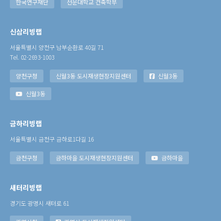
한국연구재단
선문대학교 건축학부
신삼리빙랩
서울특별시 양천구 남부순환로 40길 71
Tel. 02-2693-1003
양천구청
신월3동 도시재생현장지원센터
신월3동
신월3동
금하리빙랩
서울특별시 금천구 금하로1다길 16
금천구청
금하마을 도시재생현장지원센터
금하마을
새터리빙랩
경기도 광명시 새터로 61