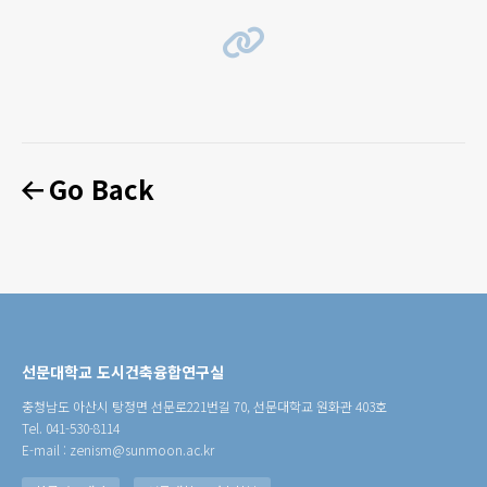
Go Back
선문대학교 도시건축융합연구실
충청남도 아산시 탕정면 선문로221번길 70, 선문대학교 원화관 403호
Tel. 041-530-8114
E-mail : zenism@sunmoon.ac.kr