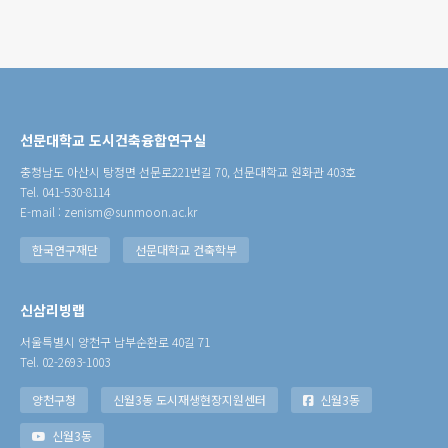
선문대학교 도시건축융합연구실
충청남도 아산시 탕정면 선문로221번길 70, 선문대학교 원화관 403호
Tel. 041-530-8114
E-mail : zenism@sunmoon.ac.kr
한국연구재단
선문대학교 건축학부
신삼리빙랩
서울특별시 양천구 남부순환로 40길 71
Tel. 02-2693-1003
양천구청
신월3동 도시재생현장지원센터
신월3동
신월3동