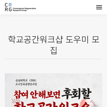
학교공간워크샵 도우미 모
집