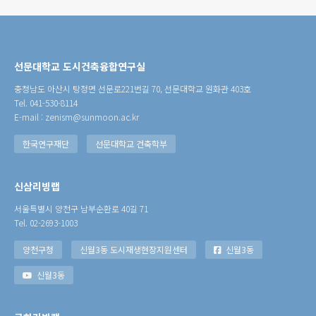
선문대학교 도시건축융합연구실
충청남도 아산시 탕정면 선문로221번길 70, 선문대학교 원화관 403호
Tel. 041-530-8114
E-mail : zenism@sunmoon.ac.kr
한국연구재단
선문대학교 건축학부
신삼리빙랩
서울특별시 양천구 남부순환로 40길 71
Tel. 02-2693-1003
양천구청
신월3동 도시재생현장지원센터
신월3동
신월3동