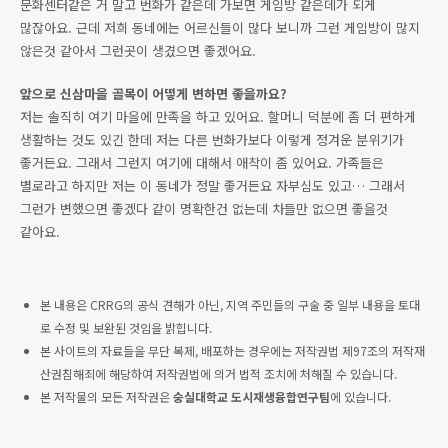
문화센터같은 거 말고 번화가 같은데 가보면 게임방 같은데가 되게
많잖아요. 근데 저희 동네에는 어르신들이 많다 보니까 그런 게임방이 많지
않은것 같아서 그런곳이 생겼으면 좋겠어요.
앞으로 신삼마을 골목이 어떻게 변하면 좋을까요?
저는 솔직히 여기 마을에 만족을 하고 있어요. 할머니 덕분에 좀 더 편하게
생활하는 것도 있긴 한데 저는 다른 번화가보다 이렇게 정겨운 분위기가
좋거든요. 그래서 그런지 여기에 대해서 애착이 좀 있어요. 가족들은
별로라고 하지만 저는 이 동네가 정말 좋거든요 자부심도 있고… 그래서
그런가 변했으면 좋겠다 같이 명확한건 없는데 차들만 없으면 좋을것
같아요.
본 내용은 CRRG의 공식 견해가 아닌, 지역 주민들의 구술 중 일부 내용을 토대
로 수정 및 보완된 것임을 밝힙니다.
본 사이트의 자료들을 무단 복제, 배포하는 경우에는 저작권법 제97조의 저작재
산권침해죄에 해당하여 저작권법에 의거 법적 조치에 처해질 수 있습니다.
본 저작물의 모든 저작권은
숭실대학교 도시재생융합연구팀
에 있습니다.