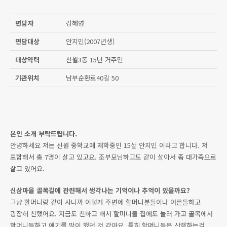
면담자
강혜영
면담대상
안지민(2007년생)
대상약력
신월3동 15년 거주민
기관위치
남부순환로40길 50
본인 소개 부탁드립니다.
안녕하세요 저는 신원 중학교에 재학중인 15살 안지민 이라고 합니다. 저
포함해서 총 7명이 살고 있고요. 조부모님하고도 같이 살아서 좀 대가족으로
살고 있어요.
신삼마을 골목길에 관련해서 생각나는 기억이나 추억이 있을까요?
그냥 할머니랑 같이 사니까 이렇게 주변에 할머니분들이나 어른들하고
굉장히 친했어요. 지금도 친하고 해서 할머니들 집에도 놀러 가고 골목에서
할머니들하고 얘기를 많이 했던 것 같아요. 특히 할머니들은 산책하는걸