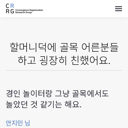
할머니덕에 골목 어른분들
하고 굉장히 친했어요.
경인 놀이터랑 그냥 골목에서도
놀았던 것 같기는 해요.
안지민 님