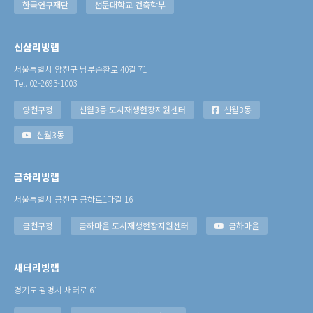
한국연구재단
선문대학교 건축학부
신삼리빙랩
서울특별시 양천구 남부순환로 40길 71
Tel. 02-2693-1003
양천구청
신월3동 도시재생현장지원센터
신월3동
신월3동
금하리빙랩
서울특별시 금천구 금하로1다길 16
금천구청
금하마을 도시재생현장지원센터
금하마을
새터리빙랩
경기도 광명시 새터로 61