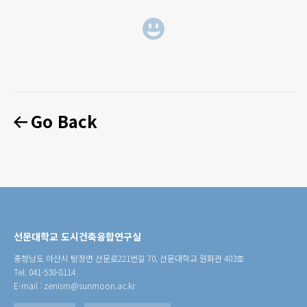
Go Back
선문대학교 도시건축융합연구실
충청남도 아산시 탕정면 선문로221번길 70, 선문대학교 원화관 403호
Tel. 041-530-8114
E-mail : zenism@sunmoon.ac.kr