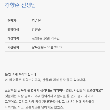
강향순 선생님
면담자
김승연
면담대상
강향순
대상약력
신월3동 10년 거주민
기관위치
남부순환로60길 28-27
본인 소개 부탁드립니다.
네 제 이름은 강향순이고요, 신월3동에서 혼자 살고 있습니다.
신삼마을 골목에 관련돼서 생각나는 기억이나 경험, 사건들이 있으신가요?
옛날에는 시장 골목이 너무 좁아가지고 발디딜 틈 없이 걸어 다니고
그랬어요. 그리고 차가 많이 지나다녔는데, 그 차 백미러에 사람들이
다치기도 하고, 교통사고를 당하기도 했었죠.