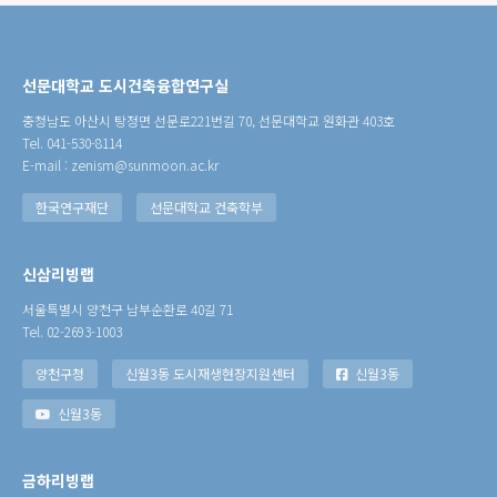
선문대학교 도시건축융합연구실
충청남도 아산시 탕정면 선문로221번길 70, 선문대학교 원화관 403호
Tel. 041-530-8114
E-mail : zenism@sunmoon.ac.kr
한국연구재단
선문대학교 건축학부
신삼리빙랩
서울특별시 양천구 남부순환로 40길 71
Tel. 02-2693-1003
양천구청
신월3동 도시재생현장지원센터
신월3동
신월3동
금하리빙랩