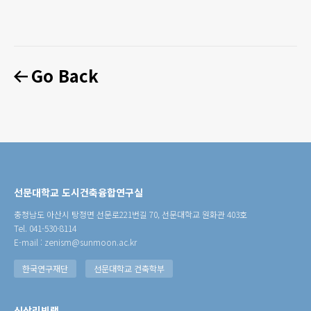
Go Back
선문대학교 도시건축융합연구실
충청남도 아산시 탕정면 선문로221번길 70, 선문대학교 원화관 403호
Tel. 041-530-8114
E-mail : zenism@sunmoon.ac.kr
한국연구재단
선문대학교 건축학부
신삼리빙랩