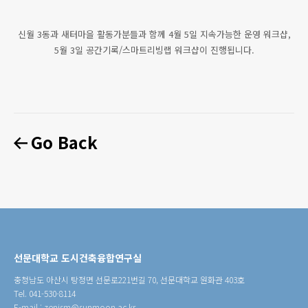
신월 3동과 새터마을 활동가분들과 함께 4월 5일 지속가능한 운영 워크샵,
5월 3일 공간기록/스마트리빙랩 워크샵이 진행됩니다.
Go Back
선문대학교 도시건축융합연구실
충청남도 아산시 탕정면 선문로221번길 70, 선문대학교 원화관 403호
Tel. 041-530-8114
E-mail : zenism@sunmoon.ac.kr