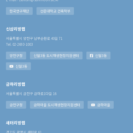
한국연구재단
선문대학교 건축학부
신삼리빙랩
서울특별시 양천구 남부순환로 40길 71
Tel. 02-2693-1003
양천구청
신월3동 도시재생현장지원센터
신월3동
신월3동
금하리빙랩
서울특별시 금천구 금하로1다길 16
금천구청
금하마을 도시재생현장지원센터
금하마을
새터리빙랩
경기도 광명시 새터로 61