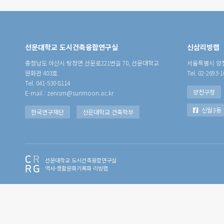
선문대학교 도시건축융합연구실
신삼리빙랩
충청남도 아산시 탕정면 선문로221번길 70, 선문대학교
서울특별시 양천
원화관 403호
Tel. 02-2693-1
Tel. 041-530-8114
양천구청
E-mail : zenism@sunmoon.ac.kr
신월3동
한국연구재단
선문대학교 건축학부
선문대학교 도시건축융합연구실
역사·생활문화기록화 리빙랩