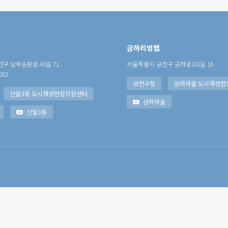
금하리빙랩
구 남부순환로 40길 71
서울특별시 금천구 금하로1다길 16
003
금천구청
금하마을 도시재생현
신월3동 도시재생현장지원센터
금하마을
신월3동