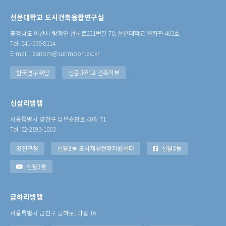
선문대학교 도시건축융합연구실
충청남도 아산시 탕정면 선문로221번길 70, 선문대학교 원화관 403호
Tel. 041-530-8114
E-mail : zenism@sunmoon.ac.kr
한국연구재단
선문대학교 건축학부
신삼리빙랩
서울특별시 양천구 남부순환로 40길 71
Tel. 02-2693-1003
양천구청
신월3동 도시재생현장지원센터
신월3동
신월3동
금하리빙랩
서울특별시 금천구 금하로1다길 16