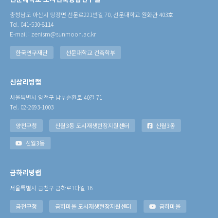
충청남도 아산시 탕정면 선문로221번길 70, 선문대학교 원화관 403호
Tel. 041-530-8114
E-mail : zenism@sunmoon.ac.kr
한국연구재단
선문대학교 건축학부
신삼리빙랩
서울특별시 양천구 남부순환로 40길 71
Tel. 02-2693-1003
양천구청
신월3동 도시재생현장지원센터
신월3동
신월3동
금하리빙랩
서울특별시 금천구 금하로1다길 16
금천구청
금하마을 도시재생현장지원센터
금하마을