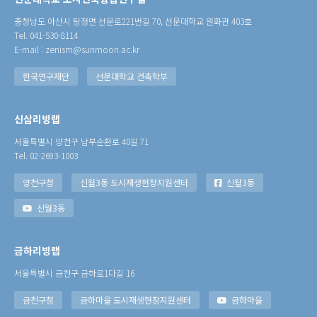
충청남도 아산시 탕정면 선문로221번길 70, 선문대학교 원화관 403호
Tel. 041-530-8114
E-mail : zenism@sunmoon.ac.kr
한국연구재단
선문대학교 건축학부
신삼리빙랩
서울특별시 양천구 남부순환로 40길 71
Tel. 02-2693-1003
양천구청
신월3동 도시재생현장지원센터
신월3동
신월3동
금하리빙랩
서울특별시 금천구 금하로1다길 16
금천구청
금하마을 도시재생현장지원센터
금하마을