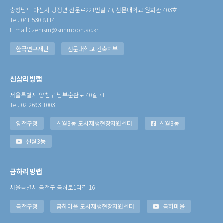
충청남도 아산시 탕정면 선문로221번길 70, 선문대학교 원화관 403호
Tel. 041-530-8114
E-mail : zenism@sunmoon.ac.kr
한국연구재단
선문대학교 건축학부
신삼리빙랩
서울특별시 양천구 남부순환로 40길 71
Tel. 02-2693-1003
양천구청
신월3동 도시재생현장지원센터
신월3동
신월3동
금하리빙랩
서울특별시 금천구 금하로1다길 16
금천구청
금하마을 도시재생현장지원센터
금하마을