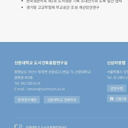
한국경관학회 제1회 도서경관 기록 초대전시회 도록 발간 협력
경기형 고교학점제 학교공간 조성 개선방안연구
선문대학교 도시건축융합연구실
신삼리빙랩
충청남도 아산시 탕정면 선문로221번길 70, 선문대학교
서울특별시 양천
원화관 403호
Tel. 02-2693-1
Tel. 041-530-8114
양천구청
E-mail : zenism@sunmoon.ac.kr
신월3동
한국연구재단
선문대학교 건축학부
선문대학교 도시건축융합연구실