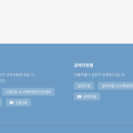
금하리빙랩
구 남부순환로 40길 71
서울특별시 금천구 금하로1다길 16
003
금천구청
금하마을 도시재생현
신월3동 도시재생현장지원센터
금하마을
신월3동