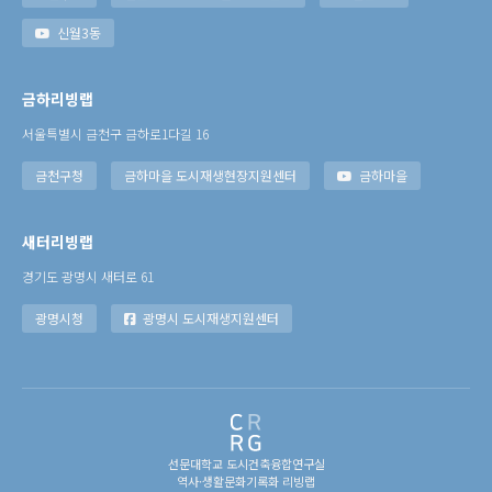
신월3동
금하리빙랩
서울특별시 금천구 금하로1다길 16
금천구청
금하마을 도시재생현장지원센터
금하마을
새터리빙랩
경기도 광명시 새터로 61
광명시청
광명시 도시재생지원센터
선문대학교 도시건축융합연구실
역사·생활문화기록화 리빙랩