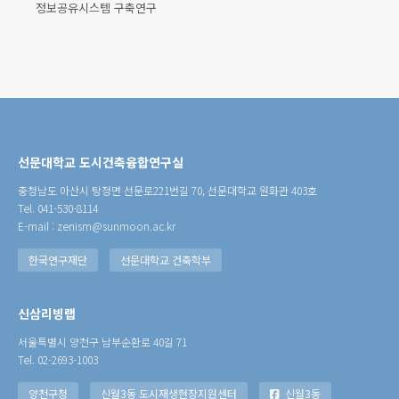
정보공유시스템 구축연구
선문대학교 도시건축융합연구실
충청남도 아산시 탕정면 선문로221번길 70, 선문대학교 원화관 403호
Tel. 041-530-8114
E-mail : zenism@sunmoon.ac.kr
한국연구재단
선문대학교 건축학부
신삼리빙랩
서울특별시 양천구 남부순환로 40길 71
Tel. 02-2693-1003
양천구청
신월3동 도시재생현장지원센터
신월3동