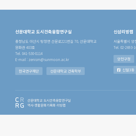
선문대학교 도시건축융합연구실
신삼리빙랩
충청남도 아산시 탕정면 선문로221번길 70, 선문대학교
서울특별시 양천
원화관 403호
Tel. 02-2693-1
Tel. 041-530-8114
양천구청
E-mail : zenism@sunmoon.ac.kr
신월3동
한국연구재단
선문대학교 건축학부
선문대학교 도시건축융합연구실
역사·생활문화기록화 리빙랩