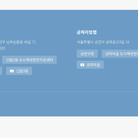
금하리빙랩
구 남부순환로 40길 71
서울특별시 금천구 금하로1다길 16
003
금천구청
금하마을 도시재생현
신월3동 도시재생현장지원센터
금하마을
신월3동