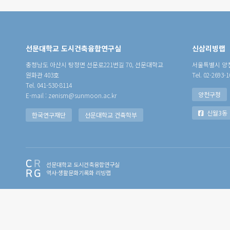
선문대학교 도시건축융합연구실
신삼리빙랩
충청남도 아산시 탕정면 선문로221번길 70, 선문대학교
서울특별시 양천
원화관 403호
Tel. 02-2693-1
Tel. 041-530-8114
양천구청
E-mail : zenism@sunmoon.ac.kr
신월3동
한국연구재단
선문대학교 건축학부
선문대학교 도시건축융합연구실
역사·생활문화기록화 리빙랩