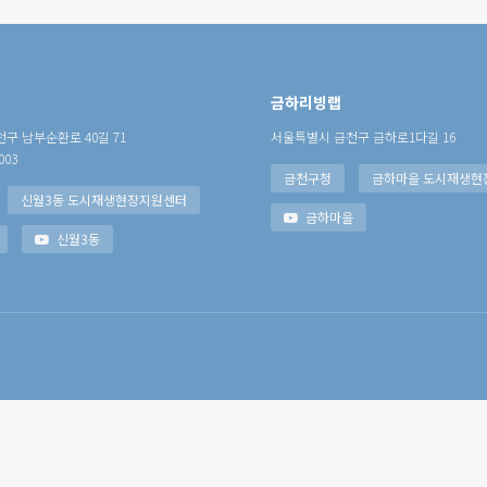
금하리빙랩
구 남부순환로 40길 71
서울특별시 금천구 금하로1다길 16
003
금천구청
금하마을 도시재생현
신월3동 도시재생현장지원센터
금하마을
신월3동