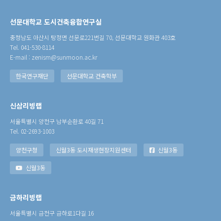
선문대학교 도시건축융합연구실
충청남도 아산시 탕정면 선문로221번길 70, 선문대학교 원화관 403호
Tel. 041-530-8114
E-mail : zenism@sunmoon.ac.kr
한국연구재단
선문대학교 건축학부
신삼리빙랩
서울특별시 양천구 남부순환로 40길 71
Tel. 02-2693-1003
양천구청
신월3동 도시재생현장지원센터
신월3동
신월3동
금하리빙랩
서울특별시 금천구 금하로1다길 16