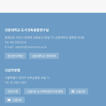
선문대학교 도시건축융합연구실
충청남도 아산시 탕정면 선문로221번길 70, 선문대학교 원화관 403호
Tel. 041-530-8114
E-mail : zenism@sunmoon.ac.kr
한국연구재단
선문대학교 건축학부
신삼리빙랩
서울특별시 양천구 남부순환로 40길 71
Tel. 02-2693-1003
양천구청
신월3동 도시재생현장지원센터
신월3동
신월3동