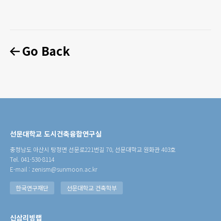
Go Back
선문대학교 도시건축융합연구실
충청남도 아산시 탕정면 선문로221번길 70, 선문대학교 원화관 403호
Tel. 041-530-8114
E-mail : zenism@sunmoon.ac.kr
한국연구재단
선문대학교 건축학부
신삼리빙랩