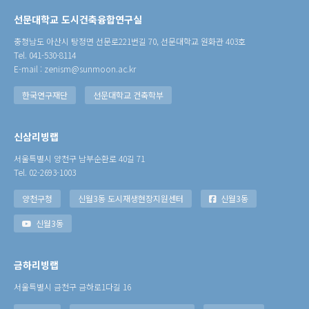
선문대학교 도시건축융합연구실
충청남도 아산시 탕정면 선문로221번길 70, 선문대학교 원화관 403호
Tel. 041-530-8114
E-mail : zenism@sunmoon.ac.kr
한국연구재단
선문대학교 건축학부
신삼리빙랩
서울특별시 양천구 남부순환로 40길 71
Tel. 02-2693-1003
양천구청
신월3동 도시재생현장지원센터
신월3동
신월3동
금하리빙랩
서울특별시 금천구 금하로1다길 16