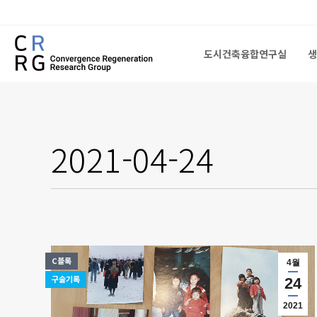
도시건축융합연구실
생
도시건축융합연구실
생
2021-04-24
C블록
4월
구술기록
24
2021