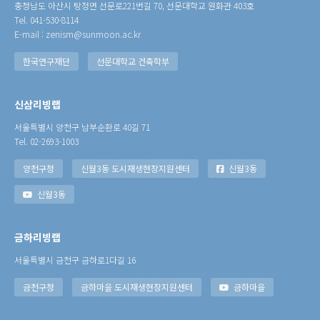
충청남도 아산시 탕정면 선문로221번길 70, 선문대학교 원화관 403호
Tel. 041-530-8114
E-mail : zenism@sunmoon.ac.kr
한국연구재단
선문대학교 건축학부
신삼리빙랩
서울특별시 양천구 남부순환로 40길 71
Tel. 02-2693-1003
양천구청
신월3동 도시재생현장지원센터
신월3동
신월3동
금하리빙랩
서울특별시 금천구 금하로1다길 16
금천구청
금하마을 도시재생현장지원센터
금하마을