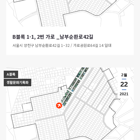
B블록 1-1, 2번 가로 _남부순환로42길
서울시 양천구 남부순환로42길 1~32 / 가로공원로64길 14 일대
A블록
2월
생활문화기록화
22
2021