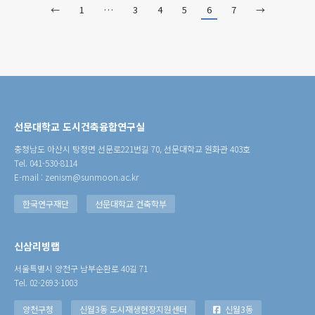
←
1
…
3
4
5
6
7
→
선문대학교 도시건축융합연구실
충청남도 아산시 탕정면 선문로221번길 70, 선문대학교 원화관 403호
Tel. 041-530-8114
E-mail : zenism@sunmoon.ac.kr
한국연구재단
선문대학교 건축학부
신삼리빙랩
서울특별시 양천구 남부순환로 40길 71
Tel. 02-2693-1003
양천구청
신월3동 도시재생현장지원센터
신월3동