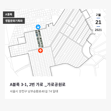
A블록
2월
생활문화기록화
21
2021
A블록 3-1, 2번 가로 _가로공원로
서울시 양천구 남부순환로40길 74 일대