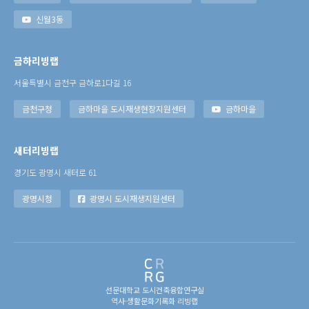
신월3동
금하리빙랩
서울특별시 금천구 금하로1다길 16
금천구청
금하마을 도시재생현장지원센터
금하마을
새터리빙랩
경기도 광명시 새터로 61
광명시청
광명시 도시재생지원센터
선문대학교 도시건축융합연구실
역사·생활문화기록화 리빙랩