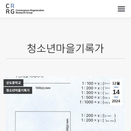
청소년마을기록가
상도중학교
12월
청소년마을기록가
14
2024