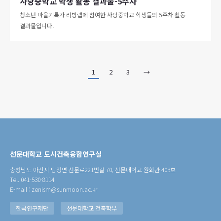
사당중학교 학생 활동 결과물-5주차
청소년 마을기록가 리빙랩에 참여한 사당중학교 학생들의 5주차 활동
결과물입니다.
1
2
3
→
선문대학교 도시건축융합연구실
충청남도 아산시 탕정면 선문로221번길 70, 선문대학교 원화관 403호
Tel. 041-530-8114
E-mail : zenism@sunmoon.ac.kr
한국연구재단
선문대학교 건축학부