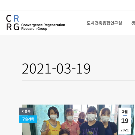
도시건축융합연구실
생
도시건축융합연구실
생
2021-03-19
C블록
3월
구술기록
19
2021