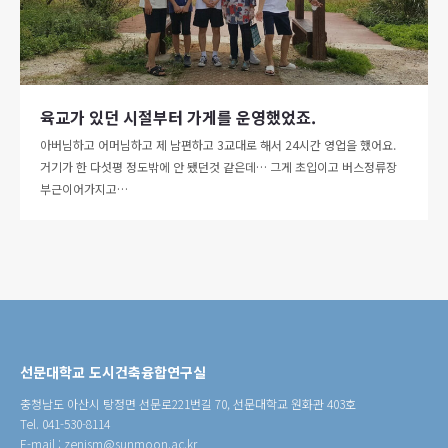
육교가 있던 시절부터 가게를 운영했었죠.
아버님하고 어머님하고 제 남편하고 3교대로 해서 24시간 영업을 했어요.
거기가 한 다섯평 정도밖에 안 됐던것 같은데… 그게 초입이고 버스정류장
부근이어가지고…
선문대학교 도시건축융합연구실
충청남도 아산시 탕정면 선문로221번길 70, 선문대학교 원화관 403호
Tel. 041-530-8114
E-mail : zenism@sunmoon.ac.kr