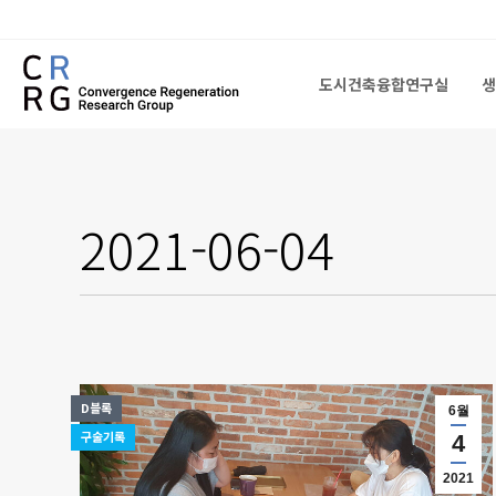
도시건축융합연구실
생
도시건축융합연구실
생
2021-06-04
D블록
6월
구술기록
4
2021