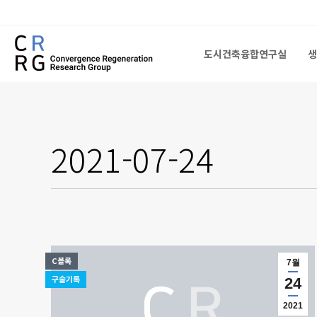
도시건축융합연구실
생
도시건축융합연구실
생
2021-07-24
C블록
7월
구술기록
24
2021