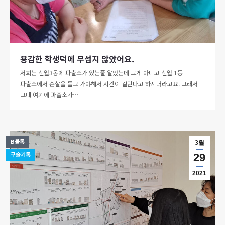
용감한 학생덕에 무섭지 않았어요.
저희는 신월3동에 파출소가 있는줄 알았는데 그게 아니고 신월 1동
파출소에서 순찰을 돌고 가야해서 시간이 걸린다고 하시더라고요. 그래서
그때 여기에 파출소가…
B블록
3월
구술기록
29
2021