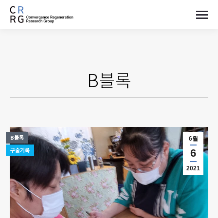
B블록
B블록
6월
구술기록
6
2021