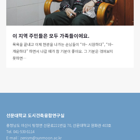
이 지역 주민들은 모두 가족들이에요.
목욕을 끝내고 이제 현관을 나가는 손님들이 “아~ 시원하다”, “아~
개운하다” 하면서 나갈 때가 참 기분이 좋아요. 그 기분은 겪어보지
못하면…
선문대학교 도시건축융합연구실
충청남도 아산시 탕정면 선문로221번길 70, 선문대학교 원화관 403호
Tel. 041-530-8114
E-mail : zenism@sunmoon.ac.kr