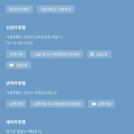
한국연구재단
선문대학교 건축학부
신삼리빙랩
서울특별시 양천구 남부순환로 40길 71
Tel. 02-2693-1003
양천구청
신월3동 도시재생현장지원센터
신월3동
신월3동
금하리빙랩
서울특별시 금천구 금하로1다길 16
금천구청
금하마을 도시재생현장지원센터
금하마을
새터리빙랩
경기도 광명시 새터로 61