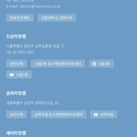
E-mail : zenism@sunmoon.ac.kr
한국연구재단
선문대학교 건축학부
신삼리빙랩
서울특별시 양천구 남부순환로 40길 71
Tel. 02-2693-1003
양천구청
신월3동 도시재생현장지원센터
신월3동
신월3동
금하리빙랩
서울특별시 금천구 금하로1다길 16
금천구청
금하마을 도시재생현장지원센터
금하마을
새터리빙랩