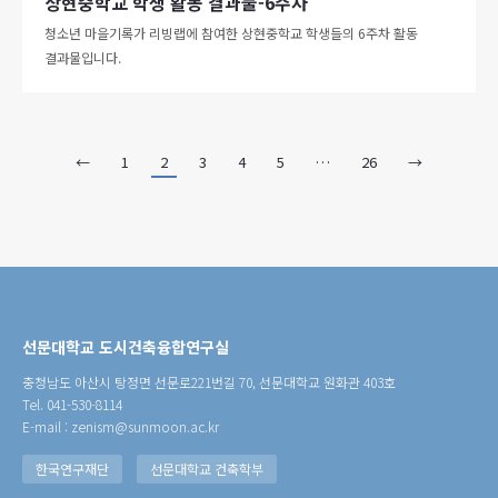
상현중학교 학생 활동 결과물-6주차
청소년 마을기록가 리빙랩에 참여한 상현중학교 학생들의 6주차 활동
결과물입니다.
←
1
2
3
4
5
…
26
→
선문대학교 도시건축융합연구실
충청남도 아산시 탕정면 선문로221번길 70, 선문대학교 원화관 403호
Tel. 041-530-8114
E-mail : zenism@sunmoon.ac.kr
한국연구재단
선문대학교 건축학부