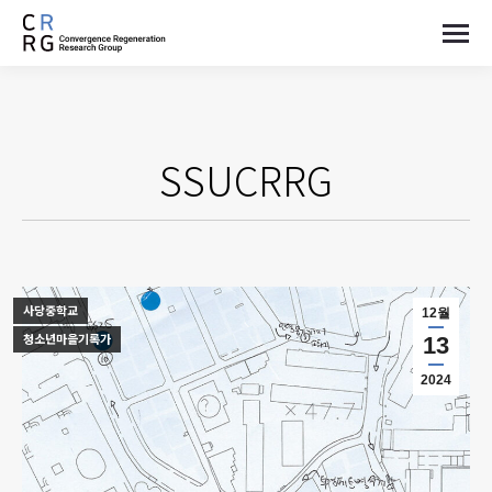
SSUCRRG
사당중학교
12월
청소년마을기록가
13
2024