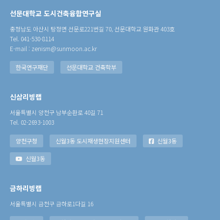
선문대학교 도시건축융합연구실
충청남도 아산시 탕정면 선문로221번길 70, 선문대학교 원화관 403호
Tel. 041-530-8114
E-mail : zenism@sunmoon.ac.kr
한국연구재단
선문대학교 건축학부
신삼리빙랩
서울특별시 양천구 남부순환로 40길 71
Tel. 02-2693-1003
양천구청
신월3동 도시재생현장지원센터
신월3동
신월3동
금하리빙랩
서울특별시 금천구 금하로1다길 16