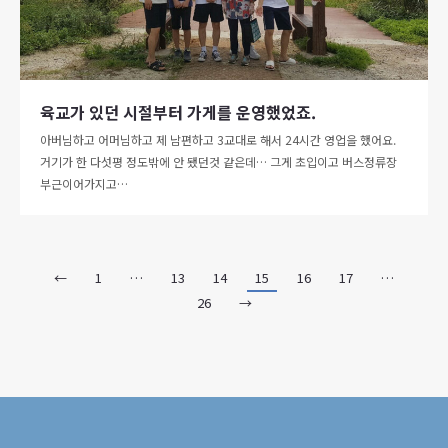
육교가 있던 시절부터 가게를 운영했었죠.
아버님하고 어머님하고 제 남편하고 3교대로 해서 24시간 영업을 했어요.
거기가 한 다섯평 정도밖에 안 됐던것 같은데… 그게 초입이고 버스정류장
부근이어가지고…
←
1
…
13
14
15
16
17
…
26
→