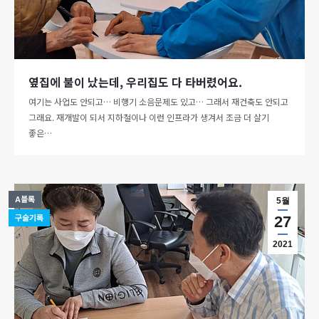
옆집에 불이 났는데, 우리집도 다 타버렸어요.
여기는 사업도 안되고… 비행기 소음문제도 있고… 그래서 재건축도 안되고
그래요. 재개발이 되서 지하철이나 이런 인프라가 생겨서 조금 더 살기
좋은…
A블록
5월
구술기록
27
2021