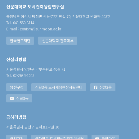
선문대학교 도시건축융합연구실
충청남도 아산시 탕정면 선문로221번길 70, 선문대학교 원화관 403호
Tel. 041-530-8114
E-mail : zenism@sunmoon.ac.kr
한국연구재단
선문대학교 건축학부
신삼리빙랩
서울특별시 양천구 남부순환로 40길 71
Tel. 02-2693-1003
양천구청
신월3동 도시재생현장지원센터
신월3동
신월3동
금하리빙랩
서울특별시 금천구 금하로1다길 16
금천구청
금하마을 도시재생현장지원센터
금하마을