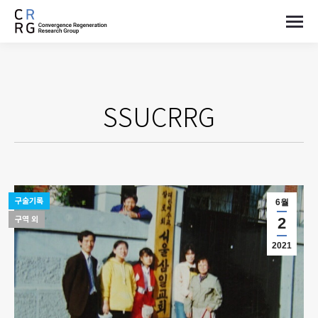
SSUCRRG
구술기록
6월
구역 외
2
2021