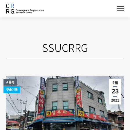
SSUCRRG
A블록
9월
구술기록
23
2021