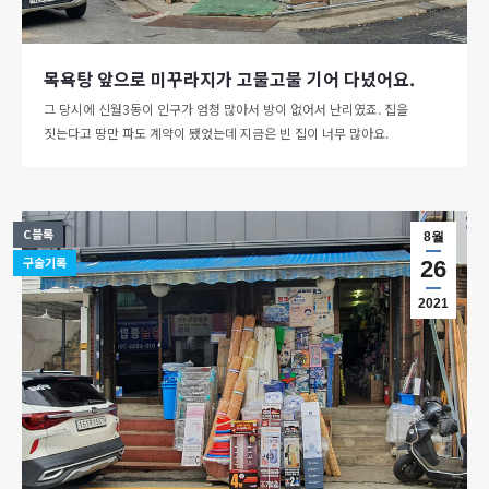
목욕탕 앞으로 미꾸라지가 고물고물 기어 다녔어요.
그 당시에 신월3동이 인구가 엄청 많아서 방이 없어서 난리였죠. 집을
짓는다고 땅만 파도 계약이 됐었는데 지금은 빈 집이 너무 많아요.
C블록
8월
구술기록
26
2021