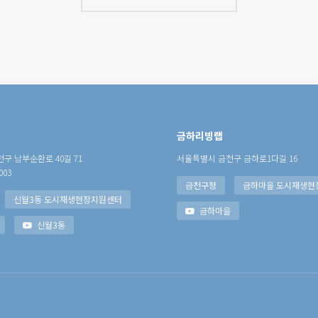
금하리빙랩
구 남부순환로 40길 71
서울특별시 금천구 금하로1다길 16
003
금천구청
금하마을 도시재생현
신월3동 도시재생현장지원센터
금하마을
신월3동