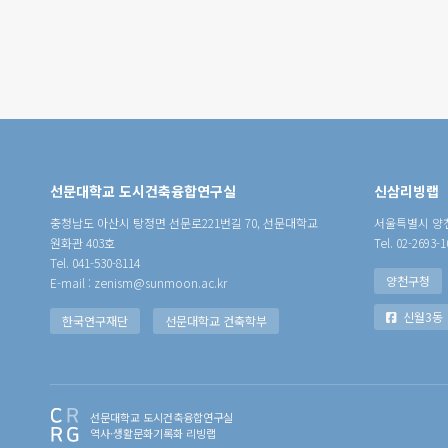
선문대학교 도시건축융합연구실
신삼리빙랩
충청남도 아산시 탕정면 선문로221번길 70, 선문대학교
서울특별시 양천
원화관 403호
Tel. 02-2693-1
Tel. 041-530-8114
양천구청
E-mail : zenism@sunmoon.ac.kr
신월3동
한국연구재단
선문대학교 건축학부
선문대학교 도시건축융합연구실
역사·생활문화기록화 리빙랩